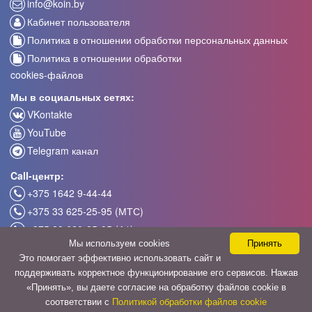
info@koin.by
Кабинет пользователя
Политика в отношении обработки персональных данных
Политика в отношении обработки
cookies-файлов
Мы в социальных сетях:
VKontakte
YouTube
Telegram канал
Call-центр:
+375 1642 9-44-44
+375 33 625-25-95 (МТС)
+375 29 620-25-95 (А1)
Мы используем cookies
Принять
support@koin.by / техподдержка
Это помогает эффективно использовать сайт и
+375 33 625-25-95 Viber
поддерживать корректное функционирование его сервисов. Нажав
ООО «Интернет-провайдер КОИН» УНП 291174296
«Принять», вы даете согласие на обработку файлов cookie в
соответствии с
Политикой обработки файлов cookie